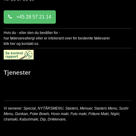
+45 28 57 21 14
Hvis du - eller den du bestiller for -
har fødevareallergi eller er intolerant over for bestemte fødevarer
klik her og kontakt os.
Tjenester
Vi serverer:
Special
,
NYTÅRSMENU
,
Starters
,
Menuer
,
Starters Menu
,
Sushi
Menu
,
Gunkan
,
Poke Bowls
,
Hoso maki
,
Futo maki
,
Fritture Maki
,
Nigiri
,
Uramaki
,
Kaburimaki
,
Dip
,
Drikkevare
,