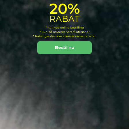
20%
RABAT
* kun ved online bestilling
* kun på udvalgte varer/kategorier
* Rabat gælder ikke allerede nedsatte varer.
Bestil nu