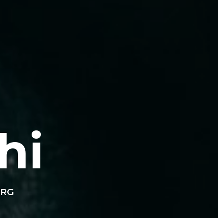
hi
ORG