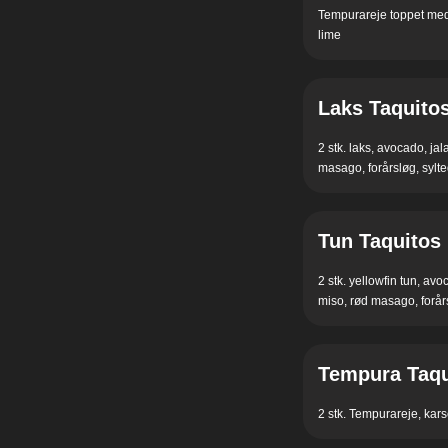
Tempurareje toppet med 
lime
Laks Taquito
2 stk. laks, avocado, ja
masago, forårsløg, sylt
Tun Taquitos
2 stk. yellowfin tun, av
miso, rød masago, forårs
Tempura Taqu
2 stk. Tempurareje, kars