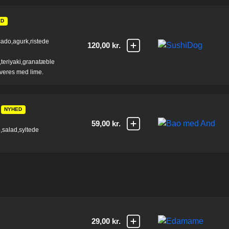
ED
ado,agurk,ristede
120,00 kr.
teriyaki,granatæble
rveres med lime.
NYHED
59,00 kr.
,salad,syltede
29,00 kr.