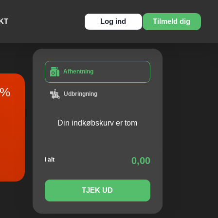
KT
Log ind
Tilmeld dig
Afhentning
%
Udbringning
Din indkøbskurv er tom
0,00
i alt
TJEK UD