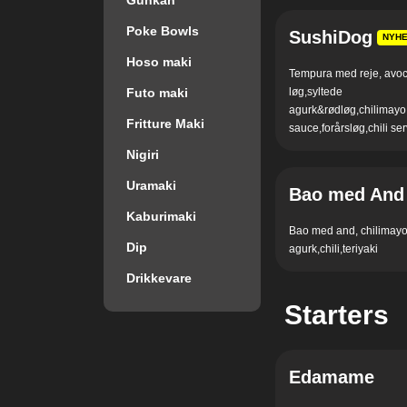
Gunkan
Poke Bowls
SushiDog
NYH
Hoso maki
Tempura med reje, avoc
Futo maki
løg,syltede
agurk&rødløg,chilimayo,
Fritture Maki
sauce,forårsløg,chili se
Nigiri
Uramaki
Bao med And
Kaburimaki
Bao med and, chilimayo
Dip
agurk,chili,teriyaki
Drikkevare
Starters
Edamame