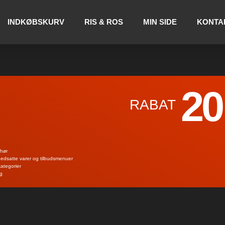
INDKØBSKURV
RIS & ROS
MIN SIDE
KONTA
20
RABAT
ehør
 nedsatte varer og tilbudsmenuer
kategorier
ng