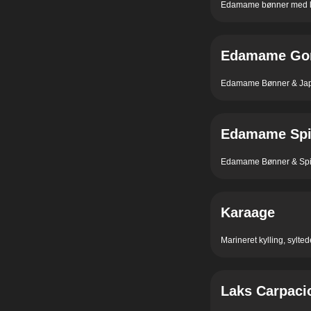
Edamame bønner med li
Edamame G
Edamame Bønner & Ja
Edamame Spi
Edamame Bønner & Spi
Karaage
Marineret kylling, sylte
Laks Carpaci