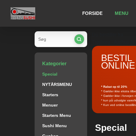
FORSIDE
MENU
Du bestiller fra
Trøjborg - Aarhus N
BESTIL
ONLINE
Kategorier
Special
NYTÅRSMENU
* Rabat op til 20%
* Gælder ikke ekstra tilb
Starters
* Gælder ikke i forvejen
* kun på udvalgte varer/
Menuer
* Kun ved online bestilli
Starters Menu
Special
Sushi Menu