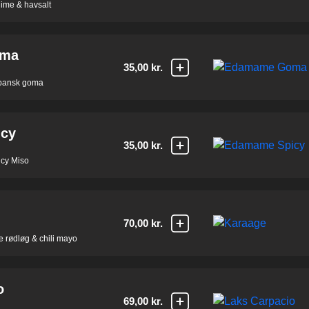
me & havsalt
oma
35,00 kr.
pansk goma
cy
35,00 kr.
cy Miso
70,00 kr.
de rødløg & chili mayo
o
69,00 kr.