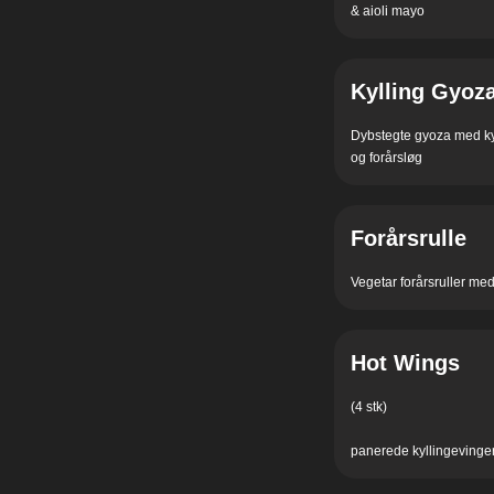
& aioli mayo
Kylling Gyoz
Dybstegte gyoza med kyll
og forårsløg
Forårsrulle
Vegetar forårsruller med
Hot Wings
(4 stk)
panerede kyllingevinge