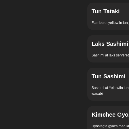
Tun Tataki
Flamberet yellowfin tun,
Laks Sashimi
Sashimi af laks servere
Tun Sashimi
Sashimi af Yellowfin tu
wasabi
Kimchee Gyo
Dybstegte gyoza med kim